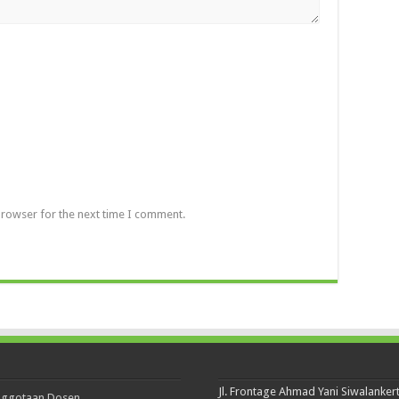
browser for the next time I comment.
Jl. Frontage Ahmad Yani Siwalanker
nggotaan Dosen