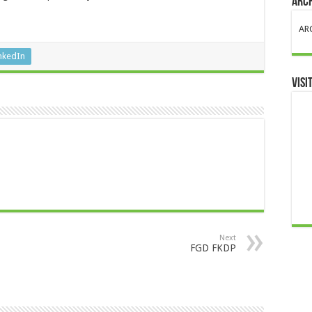
ARC
AR
nkedIn
VISI
Next
FGD FKDP