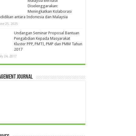
Malaysia Berhasil
Diselenggarakan:
Meningkatkan Kolaborasi
didikan antara Indonesia dan Malaysia
une 25, 2025
Undangan Seminar Proposal Bantuan
Pengabdian Kepada Masyarakat
Kluster PPP, PMTI, PMP dan PMM Tahun
2017
uly 24, 2017
agement Journal