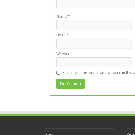
Name
*
Email
*
Website
Save my name, email, and website in this 
Home
Kea