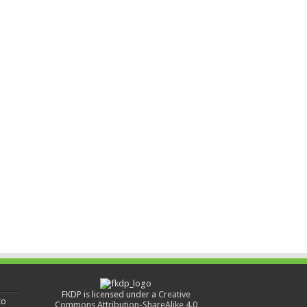
FKDP is licensed under a
Creative
to
Commons Attribution-ShareAlike 4.0