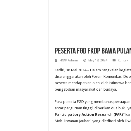
Peserta FGD FKDP Bawa Pula
FKDP Admin
May 18, 2024
Kontak
Kediri, 18 Mei 2024 – Dalam rangkaian kegia
diselenggarakan oleh Forum Komunikasi Dosen
peserta mendapatkan oleh-oleh istimewa be
pengabdian masyarakat dan budaya.
Para peserta FGD yang membahas persiapan da
antar perguruan tinggi, diberikan dua buku y
Participatory Action Research (PAR)”
kar
Moh. Irwanan Jauhari, yang dieditori oleh Dw