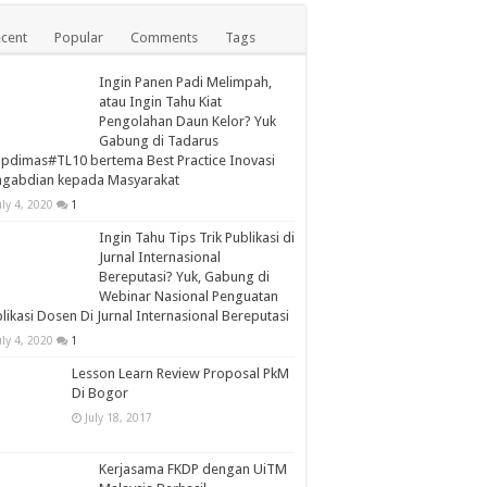
cent
Popular
Comments
Tags
Ingin Panen Padi Melimpah,
atau Ingin Tahu Kiat
Pengolahan Daun Kelor? Yuk
Gabung di Tadarus
apdimas#TL10 bertema Best Practice Inovasi
ngabdian kepada Masyarakat
uly 4, 2020
1
Ingin Tahu Tips Trik Publikasi di
Jurnal Internasional
Bereputasi? Yuk, Gabung di
Webinar Nasional Penguatan
likasi Dosen Di Jurnal Internasional Bereputasi
uly 4, 2020
1
Lesson Learn Review Proposal PkM
Di Bogor
July 18, 2017
Kerjasama FKDP dengan UiTM