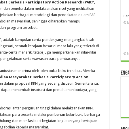
kat Berbasis Participatory Action Research (PAR)”
,
dan peneliti dalam melaksanakan riset yang melibatkan
menjelaskan berbagai metodologi dan pendekatan dalam PAR
Pen
abdian masyarakat, sehingga diharapkan mampu
J
dari program tersebut.
”
, adalah kumpulan cerita pendek yang mengangkat kisah-
ngosari, sebuah kerajaan besar di masa lalu yang terletak di
rita-cerita menarik, tetapi juga memperkenalkan nilai-nilai
J
 pengetahuan serta wawasan para pembacanya.
antusias menerima oleh-oleh buku-buku tersebut. Mereka
Eng
dian Masyarakat Berbasis Participatory Action
an dalam proposal KKN yang sedang disusun. Sementara itu,
 dapat menambah inspirasi dan pemahaman budaya, yang
aborasi antar perguruan tinggi dalam melaksanakan KKN,
ahuan para peserta melalui pemberian buku-buku berharga
ukung dan memfasilitasi kegiatan-kegiatan yang bertujuan
engabdian kepada masyarakat.