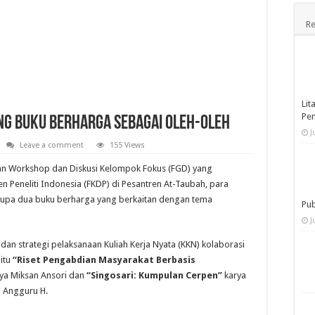
Re
Lit
Pe
ng Buku Berharga sebagai Oleh-Oleh
J
Leave a comment
155 Views
tan Workshop dan Diskusi Kelompok Fokus (FGD) yang
 Peneliti Indonesia (FKDP) di Pesantren At-Taubah, para
rupa dua buku berharga yang berkaitan dengan tema
Pub
J
n strategi pelaksanaan Kuliah Kerja Nyata (KKN) kolaborasi
aitu
“Riset Pengabdian Masyarakat Berbasis
ya Miksan Ansori dan
“Singosari: Kumpulan Cerpen”
karya
i Angguru H.