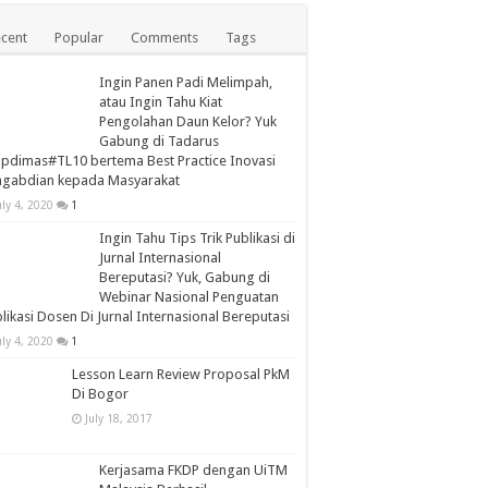
cent
Popular
Comments
Tags
Ingin Panen Padi Melimpah,
atau Ingin Tahu Kiat
Pengolahan Daun Kelor? Yuk
Gabung di Tadarus
apdimas#TL10 bertema Best Practice Inovasi
ngabdian kepada Masyarakat
uly 4, 2020
1
Ingin Tahu Tips Trik Publikasi di
Jurnal Internasional
Bereputasi? Yuk, Gabung di
Webinar Nasional Penguatan
likasi Dosen Di Jurnal Internasional Bereputasi
uly 4, 2020
1
Lesson Learn Review Proposal PkM
Di Bogor
July 18, 2017
Kerjasama FKDP dengan UiTM