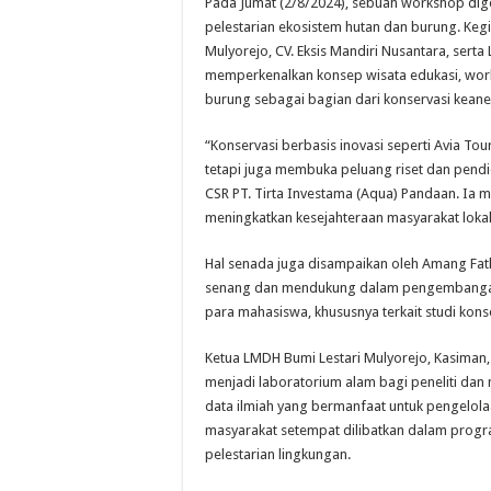
Pada Jumat (2/8/2024), sebuah workshop dig
pelestarian ekosistem hutan dan burung. Kegi
Mulyorejo, CV. Eksis Mandiri Nusantara, serta
memperkenalkan konsep wisata edukasi, work
burung sebagai bagian dari konservasi kean
“Konservasi berbasis inovasi seperti Avia To
tetapi juga membuka peluang riset dan pend
CSR PT. Tirta Investama (Aqua) Pandaan. I
meningkatkan kesejahteraan masyarakat lokal
Hal senada juga disampaikan oleh Amang Fat
senang dan mendukung dalam pengembangan 
para mahasiswa, khususnya terkait studi kons
Ketua LMDH Bumi Lestari Mulyorejo, Kasima
menjadi laboratorium alam bagi peneliti da
data ilmiah yang bermanfaat untuk pengelolaa
masyarakat setempat dilibatkan dalam progr
pelestarian lingkungan.