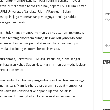
elar untuk memperkenalkan Avia Tourism sebagai inovasi
atan ini melibatkan berbagai pihak, seperti LMDH Bumi Lestari
 LPPM Universitas Nahdlatul Ulama’ Pasuruan. Selain
Pen
shop ini juga menekankan pentingnya menjaga habitat
J
ekaragaman hayati.
urism tidak hanya membantu menjaga kelestarian lingkungan,
idikan tentang ekosistem hutan,” ungkap Mulyono Wibisono,
a menambahkan bahwa pendekatan ini diharapkan mampu
J
 melalui peluang ekonomi berbasis wisata.
hurrohman, Sekretaris LPPM UNU Pasuruan, “Kami sangat
Eng
Kawasan Kehati Sapen Nusantara ini menjadi media belajar
ervasi dan kehati”
n, menambahkan bahwa pengembangan Avia Tourism ini juga
n mahasiswa. “Kami berharap program ini dapat memberikan
n kawasan konservasi ke depan,” ujarnya. Selain itu,
am ini untuk meningkatkan kesadaran akan pentingnya