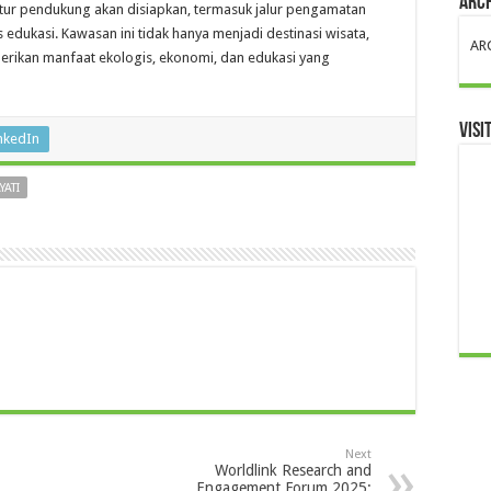
ARC
uktur pendukung akan disiapkan, termasuk jalur pengamatan
s edukasi. Kawasan ini tidak hanya menjadi destinasi wisata,
AR
berikan manfaat ekologis, ekonomi, dan edukasi yang
VISI
nkedIn
ATI
Next
Worldlink Research and
Engagement Forum 2025: