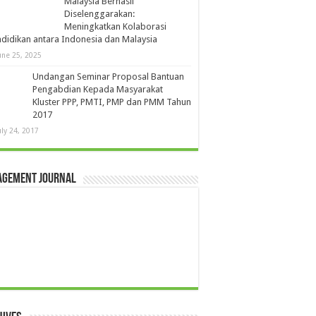
Malaysia Berhasil
Diselenggarakan:
Meningkatkan Kolaborasi
didikan antara Indonesia dan Malaysia
une 25, 2025
Undangan Seminar Proposal Bantuan
Pengabdian Kepada Masyarakat
Kluster PPP, PMTI, PMP dan PMM Tahun
2017
uly 24, 2017
agement Journal