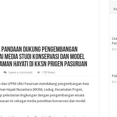
Re
Lit
Pe
a Pandaan Dukung Pengembangan
J
i media Studi Konservasi dan Model
aman Hayati di KKSN Prigen Pasuruan
Leave a comment
178 Views
Pub
J
daan dan LPPM UNU Pasuruan mendukung pengembangan Avia
an Hayati Nusantara (KKSN), Ledug, Kecamatan Prigen,
nsep pelestarian lingkungan dengan pengembangan wisata
asan ini sebagai media penelitian konservasi dan model