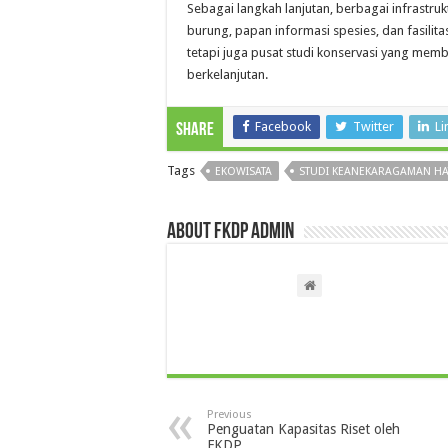
Sebagai langkah lanjutan, berbagai infrastr
burung, papan informasi spesies, dan fasilita
tetapi juga pusat studi konservasi yang mem
berkelanjutan.
Facebook
Twitter
Li
Share
Tags
EKOWISATA
STUDI KEANEKARAGAMAN HAY
About FKDP Admin
Previous
Penguatan Kapasitas Riset oleh
FKDP