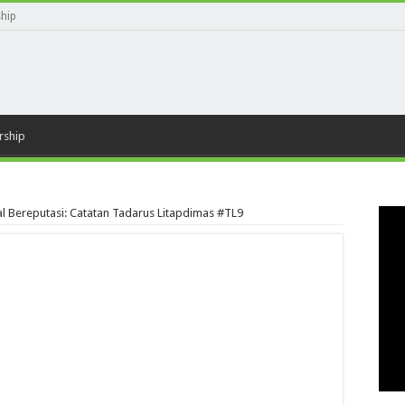
ship
rship
 Bereputasi: Catatan Tadarus Litapdimas #TL9