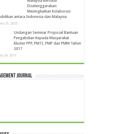
Malaysia Berhasil
Diselenggarakan:
Meningkatkan Kolaborasi
didikan antara Indonesia dan Malaysia
une 25, 2025
Undangan Seminar Proposal Bantuan
Pengabdian Kepada Masyarakat
Kluster PPP, PMTI, PMP dan PMM Tahun
2017
uly 24, 2017
agement Journal