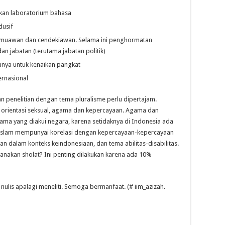
an laboratorium bahasa
dusif
muawan dan cendekiawan. Selama ini penghormatan
n jabatan (terutama jabatan politik)
anya untuk kenaikan pangkat
ernasional
n penelitian dengan tema pluralisme perlu dipertajam.
, orientasi seksual, agama dan kepercayaan. Agama dan
ma yang diakui negara, karena setidaknya di Indonesia ada
Islam mempunyai korelasi dengan kepercayaan-kepercayaan
an dalam konteks keindonesiaan, dan tema abilitas-disabilitas.
anakan sholat? Ini penting dilakukan karena ada 10%
s nulis apalagi meneliti. Semoga bermanfaat. (# iim_azizah.