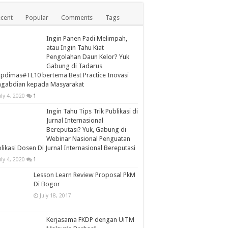
cent
Popular
Comments
Tags
Ingin Panen Padi Melimpah,
atau Ingin Tahu Kiat
Pengolahan Daun Kelor? Yuk
Gabung di Tadarus
apdimas#TL10 bertema Best Practice Inovasi
ngabdian kepada Masyarakat
uly 4, 2020
1
Ingin Tahu Tips Trik Publikasi di
Jurnal Internasional
Bereputasi? Yuk, Gabung di
Webinar Nasional Penguatan
likasi Dosen Di Jurnal Internasional Bereputasi
uly 4, 2020
1
Lesson Learn Review Proposal PkM
Di Bogor
July 18, 2017
Kerjasama FKDP dengan UiTM