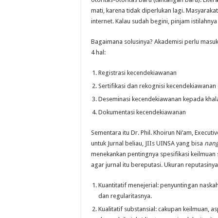
mati, karena tidak diperlukan lagi. Masyarak
internet. Kalau sudah begini, pinjam istilahnya
Bagaimana solusinya? Akademisi perlu masuk p
4 hal:
Registrasi kecendekiawanan
Sertifikasi dan rekognisi kecendekiawanan 
Deseminasi kecendekiawanan kepada khal
Dokumentasi kecendekiawanan
Sementara itu Dr. Phil. Khoirun Ni’am, Executi
untuk Jurnal beliau, JIIs UINSA yang bisa
nang
menekankan pentingnya spesifikasi keilmuan se
agar jurnal itu bereputasi. Ukuran reputasiny
Kuantitatif menejerial: penyuntingan naska
dan regularitasnya.
Kualitatif substansial: cakupan keilmuan, as