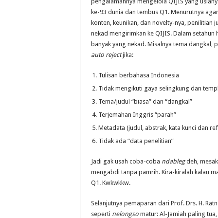
pengalamannya mengelola QIJIS yang usianya
ke-93 dunia dan tembus Q1. Menurutnya agar 
konten, keunikan, dan novelty-nya, penilitian 
nekad mengirimkan ke QIJIS. Dalam setahun 
banyak yang nekad. Misalnya tema dangkal
auto reject
jika:
Tulisan berbahasa Indonesia
Tidak mengikuti gaya selingkung dan temp
Tema/judul “biasa” dan “dangkal”
Terjemahan Inggris “parah”
Metadata (judul, abstrak, kata kunci dan r
Tidak ada “data penelitian”
Jadi gak usah coba-coba
ndableg
deh, mesakn
mengabdi tanpa pamrih. Kira-kiralah kalau mau
Q1. Kwkwkkw.
Selanjutnya pemaparan dari Prof. Drs. H. Ratn
seperti
nelongso
matur: Al-Jamiah paling tua