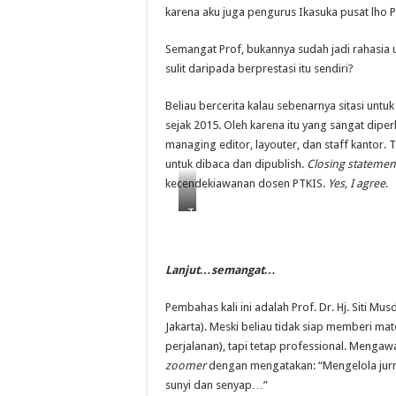
karena aku juga pengurus Ikasuka pusat lho P
Semangat Prof, bukannya sudah jadi rahasia 
sulit daripada berprestasi itu sendiri?
Beliau bercerita kalau sebenarnya sitasi untu
sejak 2015. Oleh karena itu yang sangat diper
managing editor, layouter, dan staff kantor. 
untuk dibaca dan dipublish.
Closing statemen
kecendekiawanan dosen PTKIS.
Yes, I agree
.
T
a
d
Lanjut…semangat…
a
r
Pembahas kali ini adalah Prof. Dr. Hj. Siti M
u
Jakarta). Meski beliau tidak siap memberi ma
s
perjalanan), tapi tetap professional. Meng
L
zoomer
dengan mengatakan: “Mengelola jurnal
i
sunyi dan senyap…”
t