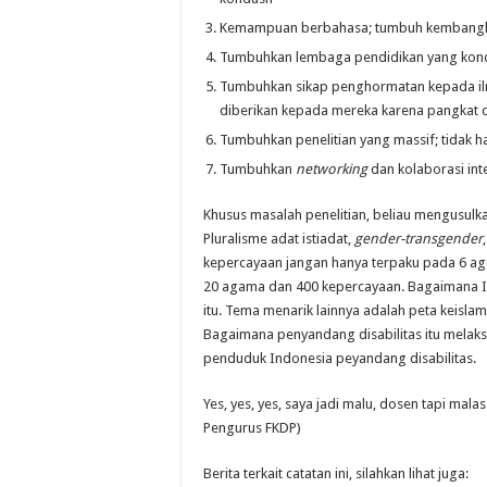
Kemampuan berbahasa; tumbuh kembangk
Tumbuhkan lembaga pendidikan yang kon
Tumbuhkan sikap penghormatan kepada il
diberikan kepada mereka karena pangkat da
Tumbuhkan penelitian yang massif; tidak h
Tumbuhkan
networking
dan kolaborasi int
Khusus masalah penelitian, beliau mengusulka
Pluralisme adat istiadat,
gender-transgender
kepercayaan jangan hanya terpaku pada 6 aga
20 agama dan 400 kepercayaan. Bagaimana 
itu. Tema menarik lainnya adalah peta keislam
Bagaimana penyandang disabilitas itu melaks
penduduk Indonesia peyandang disabilitas.
Yes, yes, yes, saya jadi malu, dosen tapi mala
Pengurus FKDP)
Berita terkait catatan ini, silahkan lihat juga: