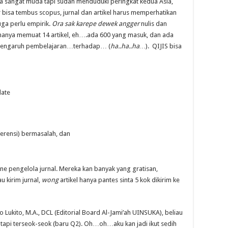
 sangat muda tapi sudah menduduki peringkat kedua Asia,
bisa tembus scopus, jurnal dan artikel harus memperhatikan
juga perlu empirik.
Ora sak karepe dewek angger
nulis dan
hanya memuat 14 artikel, eh….ada 600 yang masuk, dan ada
, pengaruh pembelajaran…terhadap… (
ha..ha..ha…
). QIJIS bisa
late
eferensi) bermasalah, dan
e pengelola jurnal. Mereka kan banyak yang gratisan,
 kirim jurnal,
wong
artikel hanya pantes sinta 5 kok dikirim ke
o Lukito, M.A., DCL (Editorial Board Al-Jami’ah UINSUKA), beliau
, tapi terseok-seok (baru Q2). Oh…oh…aku kan jadi ikut sedih