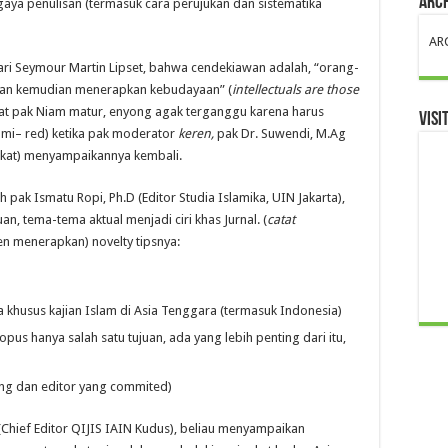
ARC
 gaya penulisan (termasuk cara perujukan dan sistematika
AR
dari Seymour Martin Lipset, bahwa cendekiawan adalah, “orang-
 dan kemudian menerapkan kebudayaan” (
intellectuals are those
aat pak Niam matur, enyong agak terganggu karena harus
VISI
i– red) ketika pak moderator
keren,
pak Dr. Suwendi, M.Ag
akat) menyampaikannya kembali.
eh pak Ismatu Ropi, Ph.D (Editor Studia Islamika, UIN Jakarta),
, tema-tema aktual menjadi ciri khas Jurnal. (
catat
en menerapkan) novelty tipsnya:
ka khusus kajian Islam di Asia Tenggara (termasuk Indonesia)
us hanya salah satu tujuan, ada yang lebih penting dari itu,
ng dan editor yang commited)
hief Editor QIJIS IAIN Kudus), beliau menyampaikan