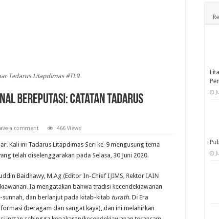
Re
Lit
ar Tadarus Litapdimas #TL9
Pe
J
al Bereputasi: Catatan Tadarus
eave a comment
466 Views
Pub
ar. Kali ini Tadarus Litapdimas Seri ke-9 mengusung tema
J
ang telah diselenggarakan pada Selasa, 30 Juni 2020.
ddin Baidhawy, M.Ag (Editor In-Chief IJIMS, Rektor IAIN
kiawanan. Ia mengatakan bahwa tradisi kecendekiawanan
as-sunnah, dan berlanjut pada kitab-kitab
turath
. Di Era
i informasi (beragam dan sangat kaya), dan ini melahirkan
erasi instan sehingga kepakaran/kecendekiawanan terancam