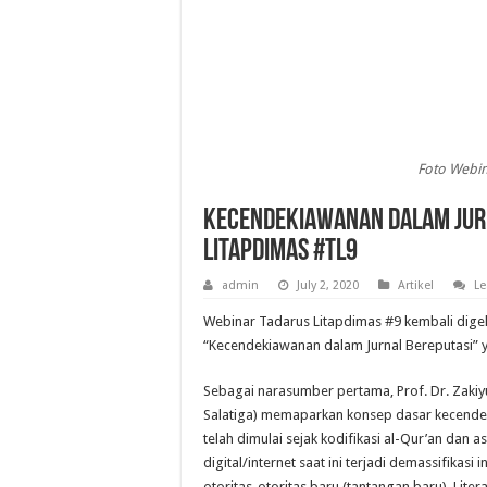
Foto Webin
Kecendekiawanan dalam Jurn
Litapdimas #TL9
admin
July 2, 2020
Artikel
L
Webinar Tadarus Litapdimas #9 kembali digel
“Kecendekiawanan dalam Jurnal Bereputasi” y
Sebagai narasumber pertama, Prof. Dr. Zakiyu
Salatiga) memaparkan konsep dasar kecende
telah dimulai sejak kodifikasi al-Qur’an dan 
digital/internet saat ini terjadi demassifikas
otoritas-otoritas baru (tantangan baru). Lit