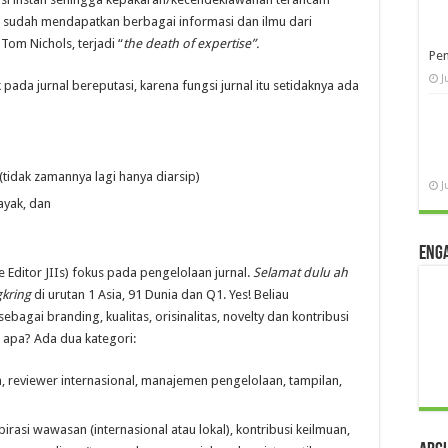
at sudah mendapatkan berbagai informasi dan ilmu dari
 Tom Nichols, terjadi “
the death of expertise”.
Pen
J
ada jurnal bereputasi, karena fungsi jurnal itu setidaknya ada
(tidak zamannya lagi hanya diarsip)
J
ayak, dan
Eng
ve Editor JIIs) fokus pada pengelolaan jurnal.
Selamat dulu ah
kring
di urutan 1 Asia, 91 Dunia dan Q1. Yes! Beliau
bagai branding, kualitas, orisinalitas, novelty dan kontribusi
a apa? Ada dua kategori:
h, reviewer internasional, manajemen pengelolaan, tampilan,
pirasi wawasan (internasional atau lokal), kontribusi keilmuan,