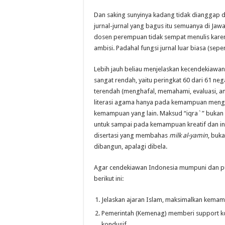
a
Dan saking sunyinya kadang tidak dianggap d
p
jurnal-jurnal yang bagus itu semuanya di Jawa
d
dosen perempuan tidak sempat menulis kare
i
ambisi. Padahal fungsi jurnal luar biasa (sepert
m
a
Lebih jauh beliau menjelaskan kecendekiawana
s
sangat rendah, yaitu peringkat 60 dari 61 ne
#
terendah (menghafal, memahami, evaluasi, anal
9
literasi agama hanya pada kemampuan mengha
kemampuan yang lain. Maksud “iqra`” buka
untuk sampai pada kemampuan kreatif dan ino
disertasi yang membahas
milk al-yamin
, buk
dibangun, apalagi dibela.
Agar cendekiawan Indonesia mumpuni dan pun
berikut ini:
Jelaskan ajaran Islam, maksimalkan kemam
Pemerintah (Kemenag) memberi support ko
kondusif