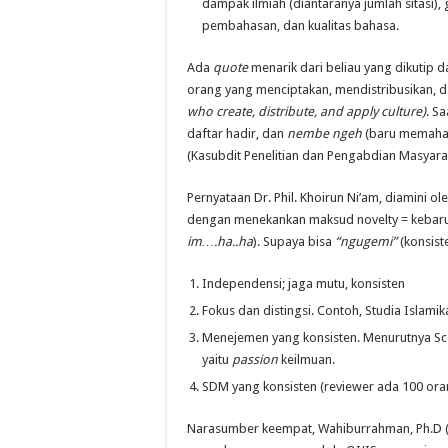
dampak ilmiah (diantaranya jumlah sitasi),
pembahasan, dan kualitas bahasa.
Ada
quote
menarik dari beliau yang dikutip 
orang yang menciptakan, mendistribusikan,
who create, distribute, and apply culture)
. S
daftar hadir, dan
nembe ngeh
(baru memaham
(Kasubdit Penelitian dan Pengabdian Masyar
Pernyataan Dr. Phil. Khoirun Ni’am, diamini ol
dengan menekankan maksud novelty = kebaruan
im….ha..ha
). Supaya bisa
“ngugemi”
(konsist
Independensi; jaga mutu, konsisten
Fokus dan distingsi. Contoh, Studia Islami
Menejemen yang konsisten. Menurutnya Scop
yaitu
passion
keilmuan.
SDM yang konsisten (reviewer ada 100 ora
Narasumber keempat, Wahiburrahman, Ph.D (C