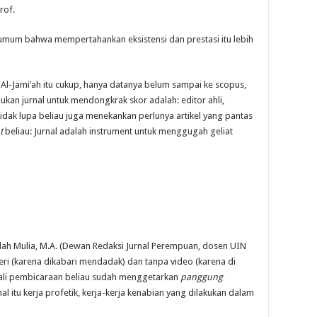
rof.
umum bahwa mempertahankan eksistensi dan prestasi itu lebih
k Al-Jami’ah itu cukup, hanya datanya belum sampai ke scopus,
lukan jurnal untuk mendongkrak skor adalah: editor ahli,
Tidak lupa beliau juga menekankan perlunya artikel yang pantas
t
beliau: Jurnal adalah instrument untuk menggugah geliat
usdah Mulia, M.A. (Dewan Redaksi Jurnal Perempuan, dosen UIN
teri (karena dikabari mendadak) dan tanpa video (karena di
awali pembicaraan beliau sudah menggetarkan
panggung
 itu kerja profetik, kerja-kerja kenabian yang dilakukan dalam