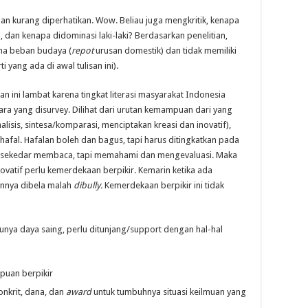
an kurang diperhatikan. Wow. Beliau juga mengkritik, kenapa
, dan kenapa didominasi laki-laki? Berdasarkan penelitian,
na beban budaya (
repot
urusan domestik) dan tidak memiliki
i yang ada di awal tulisan ini).
n ini lambat karena tingkat literasi masyarakat Indonesia
gara yang disurvey. Dilihat dari urutan kemampuan dari yang
isis, sintesa/komparasi, menciptakan kreasi dan inovatif),
fal. Hafalan boleh dan bagus, tapi harus ditingkatkan pada
n sekedar membaca, tapi memahami dan mengevaluasi. Maka
vatif perlu kemerdekaan berpikir. Kemarin ketika ada
annya dibela malah
dibully.
Kemerdekaan berpikir ini tidak
ya daya saing, perlu ditunjang/support dengan hal-hal
puan berpikir
nkrit, dana, dan
award
untuk tumbuhnya situasi keilmuan yang